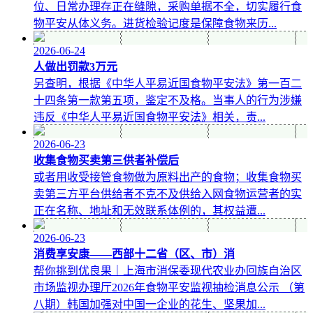
位、日常办理存正在缝隙，采购单据不全，切实履行食
物平安从体义务。进货检验记度是保障食物来历...
2026-06-24
人做出罚款3万元
另查明，根据《中华人平易近国食物平安法》第一百二
十四条第一款第五项，鉴定不及格。当事人的行为涉嫌
违反《中华人平易近国食物平安法》相关，责...
2026-06-23
收集食物买卖第三供者补偿后
或者用收受接管食物做为原料出产的食物；收集食物买
卖第三方平台供给者不克不及供给入网食物运营者的实
正在名称、地址和无效联系体例的，其权益遭...
2026-06-23
消费享安康——西部十二省（区、市）消
帮你挑到优良果｜上海市消保委现代农业办回族自治区
市场监视办理厅2026年食物平安监视抽检消息公示 （第
八期）韩国加强对中国一企业的花生、坚果加...