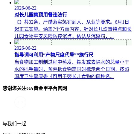
2026-06-22
对长儿园集顶用餐违法行
《》共32条，严酷落实惩罚到人、从业等要求。6月1日
起正式实施。涵盖7个方面内容，针对长儿炊事特点和长
儿园食物平安风险防控沉点。依法从沉惩罚，...
2026-06-22
指导词可利用“产物尺度代号”“施行尺
当食物加工制制过程中蒸发、挥发或去除水的总量小于
水的插手量时，预包拆食物需同时标示两个日期，按照
国度卫生健康委《可用于婴长儿食物的菌种名...
感谢您关注GA黄金甲平台官网
与我们一起